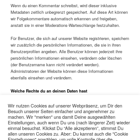
Wenn du einen Kommentar schreibst, wird dieser inklusive
Metadaten zeitlich unbegrenzt gespeichert. Auf diese Art können
wir Folgekommentare automatisch erkennen und freigeben,
anstatt sie in einer Moderations-Warteschlange festzuhalten.
Für Benutzer, die sich auf unserer Website registrieren, speichern
wir zusätzlich die persönlichen Informationen, die sie in ihren
Benutzerprofilen angeben. Alle Benutzer können jederzeit ihre
persönlichen Informationen einsehen, verändern oder löschen
(der Benutzername kann nicht verändert werden).
Administratoren der Website können diese Informationen
ebenfalls einsehen und verändern.
Welche Rechte du an deinen Daten hast
Wenn du ein Konto auf dieser Website besitzt oder Kommentare
Wir nutzen Cookies auf unserer Webpräsenz, um Dir den
geschrieben hast, kannst du einen Export deiner
Besuch unserer Seiten einfacher und angenehmer zu
personenbezogenen Daten bei uns anfordern, inklusive aller
machen. Wir "merken" uns damit Deine ausgewählten
Daten, die du uns mitgeteilt hast. Darüber hinaus kannst du die
Einstellungen, auch wenn Du uns (nach längerer Zeit) wieder
Löschung aller personenbezogenen Daten, die wir von dir
einmal besuchst. Klickst Du “Alle akzeptieren”, stimmst Du
allen unseren Cookies zu. Aber: Du kannst auch die "Cookie
gespeichert haben, anfordern. Dies umfasst nicht die Daten, die
Einstellungen" anwählen, um volle Kontrolle über die