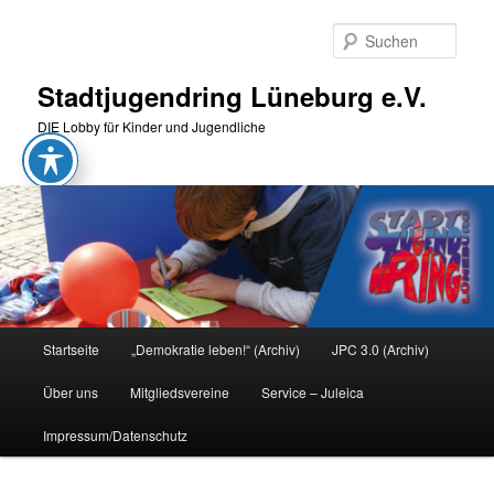
Zum
primären
Such
Inhalt
springen
Stadtjugendring Lüneburg e.V.
DIE Lobby für Kinder und Jugendliche
Hauptmenü
Startseite
„Demokratie leben!“ (Archiv)
JPC 3.0 (Archiv)
Über uns
Mitgliedsvereine
Service – Juleica
Impressum/Datenschutz