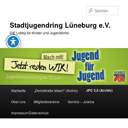
Zum
primären
Such
Inhalt
springen
Stadtjugendring Lüneburg e.V.
DIE Lobby für Kinder und Jugendliche
Hauptmenü
JPC 3.0 (Archiv)
Startseite
„Demokratie leben!“ (Archiv)
Über uns
Mitgliedsvereine
Service – Juleica
Impressum/Datenschutz