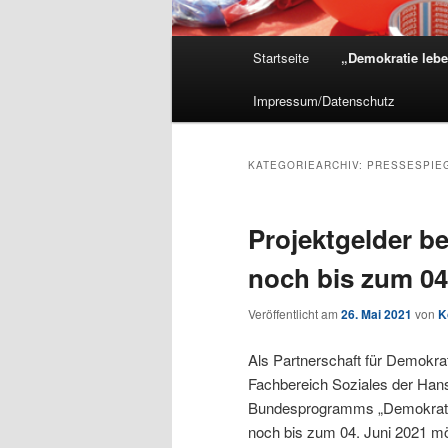
Hauptmenü
Startseite
„Demokratie lebe
Impressum/Datenschutz
KATEGORIEARCHIV:
PRESSESPIEG
Projektgelder b
noch bis zum 04
Veröffentlicht am
26. Mai 2021
von
K
Als Partnerschaft für Demokrat
Fachbereich Soziales der Han
Bundesprogramms „Demokratie l
noch bis zum 04. Juni 2021 mö