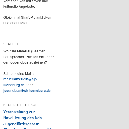
Vorhaben von Initiativen und
kulturelle Angebote.
Gleich mal SharePic anklicken
und abonnieren...
VERLEIH
Wollt ihr
Material
(Beamer,
Lautsprecher, Pavillon etc.) oder
den
Jugendbus
ausleihen
?
Schreibt eine Mail an
materialverleih@sjr-
lueneburg.de
oder
jugendbus@sjr-lueneburg.de
NEUESTE BEITRÄGE
Veranstaltung zur
Novellierung des Nds.
Jugendfördergesetz