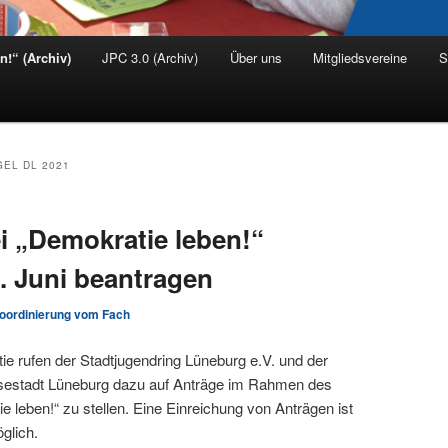
n!“ (Archiv)
JPC 3.0 (Archiv)
Über uns
Mitgliedsvereine
S
EL DL 2021
ei „Demokratie leben!“
. Juni beantragen
oordinierung vom Fach
ie rufen der Stadtjugendring Lüneburg e.V. und der
sestadt Lüneburg dazu auf Anträge im Rahmen des
eben!“ zu stellen. Eine Einreichung von Anträgen ist
glich.