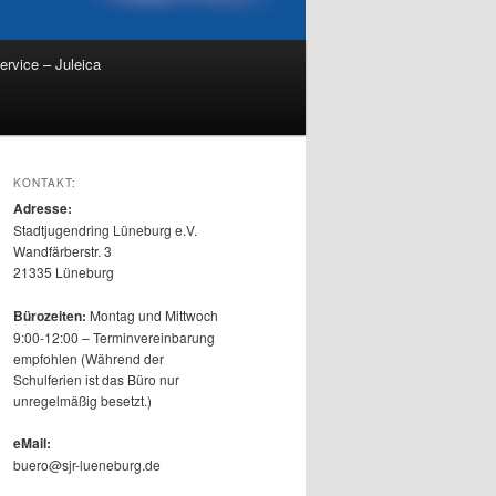
ervice – Juleica
KONTAKT:
Adresse:
Stadtjugendring Lüneburg e.V.
Wandfärberstr. 3
21335 Lüneburg
Bürozeiten:
Montag und Mittwoch
9:00-12:00 – Terminvereinbarung
empfohlen (Während der
Schulferien ist das Büro nur
unregelmäßig besetzt.)
eMail:
buero@sjr-lueneburg.de