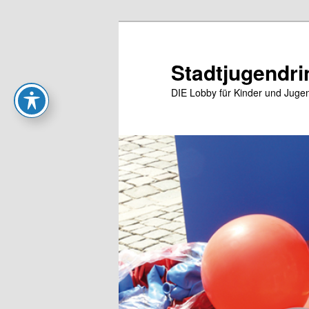
Zum
Zum
primären
sekundären
Inhalt
Inhalt
Stadtjugendri
springen
springen
DIE Lobby für Kinder und Jugen