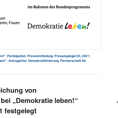
en!"
,
Partizipation
,
Pressemitteilung
,
Pressespiegel DL 2021
|
ben!"
,
Antragsfrist
,
Demokratiförderung
,
Partnerschaft für
reichung von
 bei „Demokratie leben!“
1 festgelegt