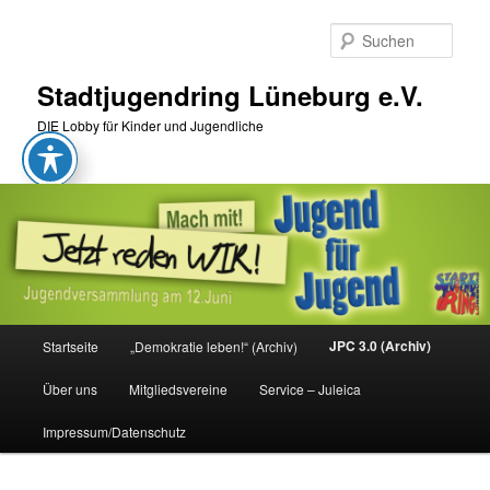
Zum
primären
Such
Inhalt
springen
Stadtjugendring Lüneburg e.V.
DIE Lobby für Kinder und Jugendliche
Hauptmenü
JPC 3.0 (Archiv)
Startseite
„Demokratie leben!“ (Archiv)
Über uns
Mitgliedsvereine
Service – Juleica
Impressum/Datenschutz