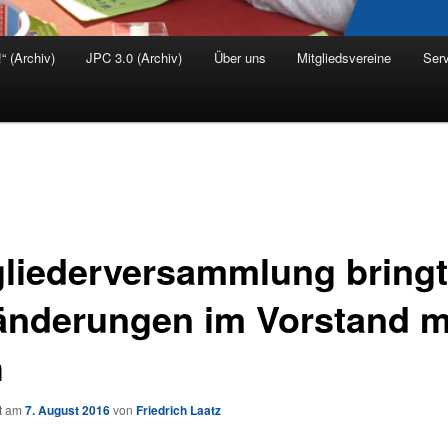
“ (Archiv)
JPC 3.0 (Archiv)
Über uns
Mitgliedsvereine
Serv
gliederversammlung bringt
änderungen im Vorstand m
h
ht am
7. August 2016
von
Friedrich Laatz