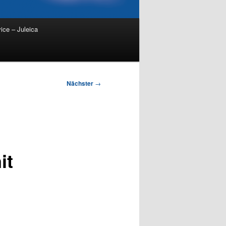
ice – Juleica
Nächster
→
it