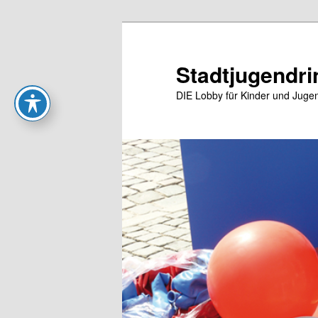
Zum
primären
Inhalt
Stadtjugendri
springen
DIE Lobby für Kinder und Jugen