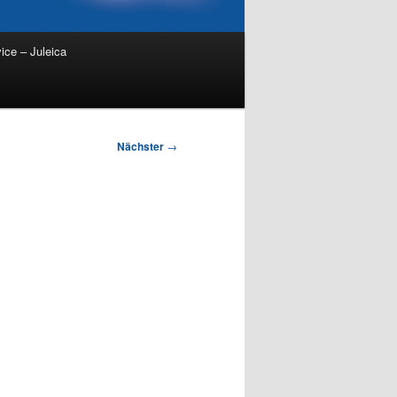
ice – Juleica
Nächster
→