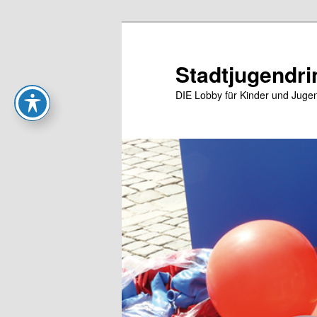
Zum
primären
Inhalt
Stadtjugendri
springen
DIE Lobby für Kinder und Jugen