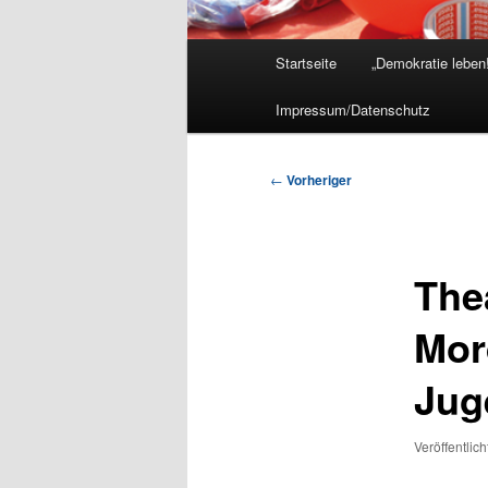
Hauptmenü
Startseite
„Demokratie leben!
Impressum/Datenschutz
Beitragsnavigation
←
Vorheriger
The
Mor
Jug
Veröffentlic