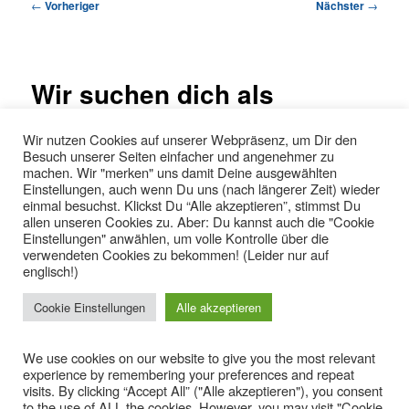
Beitragsnavigation
←
Vorheriger
Nächster
→
Wir suchen dich als
Projektkoordinator_in!
Wir nutzen Cookies auf unserer Webpräsenz, um Dir den
Besuch unserer Seiten einfacher und angenehmer zu
machen. Wir "merken" uns damit Deine ausgewählten
Bewerbungen bis zum 16.
Einstellungen, auch wenn Du uns (nach längerer Zeit) wieder
einmal besuchst. Klickst Du “Alle akzeptieren”, stimmst Du
August 2020
allen unseren Cookies zu. Aber: Du kannst auch die "Cookie
Einstellungen" anwählen, um volle Kontrolle über die
verwendeten Cookies zu bekommen! (Leider nur auf
Veröffentlicht am
27. Juli 2020
von
SJR-Lüneburg//Buero
englisch!)
Cookie Einstellungen
Alle akzeptieren
Dieser Eintrag wurde von
SJR-Lüneburg//Buero
unter
Aktivitäten
veröffentlicht. Setze ein Lesezeichen für den
Permalink
.
We use cookies on our website to give you the most relevant
experience by remembering your preferences and repeat
visits. By clicking “Accept All” ("Alle akzeptieren"), you consent
to the use of ALL the cookies. However, you may visit "Cookie