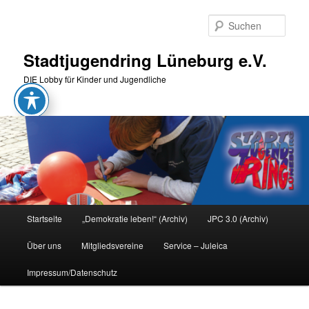
Zum
primären
Such
Inhalt
springen
Stadtjugendring Lüneburg e.V.
DIE Lobby für Kinder und Jugendliche
Hauptmenü
Startseite
„Demokratie leben!“ (Archiv)
JPC 3.0 (Archiv)
Über uns
Mitgliedsvereine
Service – Juleica
Impressum/Datenschutz