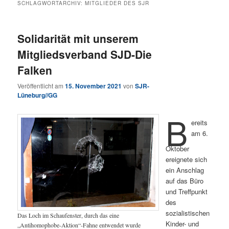
SCHLAGWORTARCHIV:
MITGLIEDER DES SJR
Solidarität mit unserem
Mitgliedsverband SJD-Die
Falken
Veröffentlicht am
15. November 2021
von
SJR-
Lüneburg//GG
B
ereits
am 6.
Oktober
ereignete sich
ein Anschlag
auf das Büro
und Treffpunkt
des
sozialistischen
Das Loch im Schaufenster, durch das eine
Kinder- und
„Antihomophobe-Aktion“-Fahne entwendet wurde