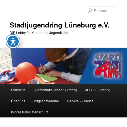
Zum
Zum
primären
sekundären
Such
Inhalt
Inhalt
springen
springen
Stadtjugendring Lüneburg e.V.
DIE Lobby für Kinder und Jugendliche
Hauptmenü
Startseite
„Demokratie leben!“ (Archiv)
JPC 3.0 (Archiv)
Über uns
Mitgliedsvereine
Service – Juleica
Impressum/Datenschutz