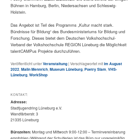
Bühnen in Hamburg, Berlin, Niedersachsen und Schleswig-
Holstein.
Das Angebot ist Teil des Programms „Kultur macht stark.
Bündnisse für Bildung“ des Bundesministeriums für Bildung und
Forschung. Dieses bietet dem Deutschen Volkshochschul-
Verband der Volkshochschule REGION Lüneburg die Möglichkeit
talentCAMPus Projekte durchzuführen.
Veröffentlicht unter
Veranstaltung
|
Verschlagwortet mit
im August
2022
,
Malin Mennrich
,
Museum Lüneburg
,
Poetry Slam
,
VHS-
Lüneburg
,
WorkShop
KONTAKT:
Adresse:
Stadtjugendring Lüneburg e.V.
Wandfärberstr. 3
21335 Lüneburg
Bürozeiten:
Montag und Mittwoch 9:00-12:00 – Terminvereinbarung
empfohlen (Während der Schulferien ist das Büro nur unregelmäßig