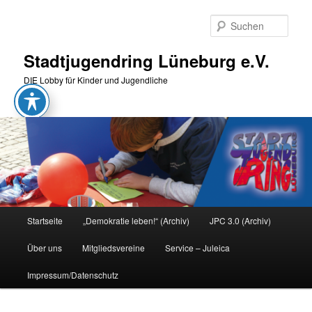
Zum
Zum
primären
sekundären
Such
Inhalt
Inhalt
springen
springen
Stadtjugendring Lüneburg e.V.
DIE Lobby für Kinder und Jugendliche
Hauptmenü
Startseite
„Demokratie leben!“ (Archiv)
JPC 3.0 (Archiv)
Über uns
Mitgliedsvereine
Service – Juleica
Impressum/Datenschutz