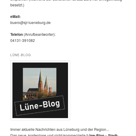
besetzt.)
eMail:
buero@sjr-lueneburg.de
Telefon
(Anrufbeantworter):
04131-391082
LÜNE-BLOG
Immer aktuelle Nachrichten aus Lüneburg und der Region...
Das neue, kostenlose und nicht-kommerzielle
Lüne-Blog
–
Stadt-