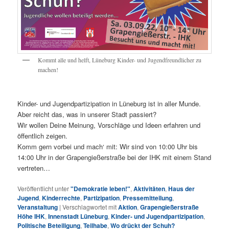
Kommt alle und helft, Lüneburg Kinder- und Jugendfreundlicher zu
machen!
Kinder- und Jugendpartizipation in Lüneburg ist in aller Munde.
Aber reicht das, was in unserer Stadt passiert?
Wir wollen Deine Meinung, Vorschläge und Ideen erfahren und
öffentlich zeigen.
Komm gern vorbei und mach‘ mit: Wir sind von 10:00 Uhr bis
14:00 Uhr in der Grapengießerstraße bei der IHK mit einem Stand
vertreten…
Veröffentlicht unter
"Demokratie leben!"
,
Aktivitäten
,
Haus der
Jugend
,
Kinderrechte
,
Partizipation
,
Pressemitteilung
,
Veranstaltung
|
Verschlagwortet mit
Aktion
,
Grapengießerstraße
Höhe IHK
,
Innenstadt Lüneburg
,
Kinder- und Jugendpartizipation
,
Politische Beteiligung
,
Teilhabe
,
Wo drückt der Schuh?