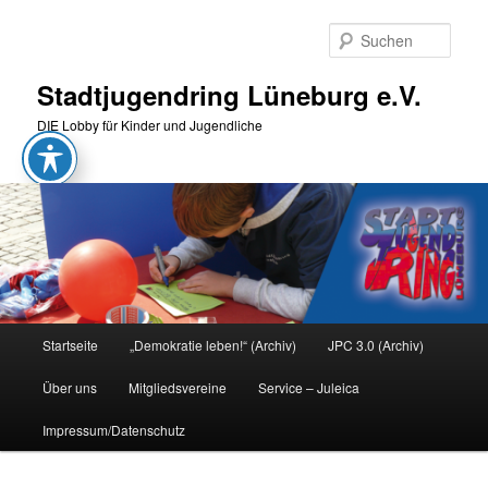
Zum
Zum
primären
sekundären
Such
Inhalt
Inhalt
springen
springen
Stadtjugendring Lüneburg e.V.
DIE Lobby für Kinder und Jugendliche
Hauptmenü
Startseite
„Demokratie leben!“ (Archiv)
JPC 3.0 (Archiv)
Über uns
Mitgliedsvereine
Service – Juleica
Impressum/Datenschutz