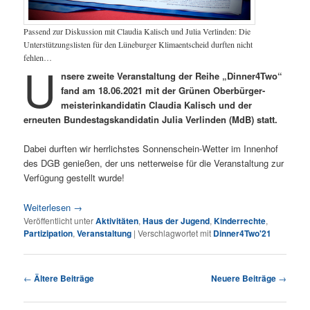
Passend zur Diskussion mit Claudia Kalisch und Julia Verlinden: Die
Unterstützungslisten für den Lüneburger Klimaentscheid durften nicht
fehlen…
U
nsere zweite Veranstaltung der Reihe „Dinner4Two“
fand am 18.06.2021 mit der Grünen Oberbürger-
meisterinkandidatin Claudia Kalisch und der
erneuten Bundestagskandidatin Julia Verlinden (MdB) statt.
Dabei durften wir herrlichstes Sonnenschein-Wetter im Innenhof
des DGB genießen, der uns netterweise für die Veranstaltung zur
Verfügung gestellt wurde!
Weiterlesen
→
Veröffentlicht unter
Aktivitäten
,
Haus der Jugend
,
Kinderrechte
,
Partizipation
,
Veranstaltung
|
Verschlagwortet mit
Dinner4Two'21
Beitragsnavigation
←
Ältere Beiträge
Neuere Beiträge
→