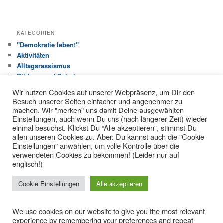
KATEGORIEN
"Demokratie leben!"
Aktivitäten
Alltagsrassismus
Bildung und Schule
Haus der Jugend
Wir nutzen Cookies auf unserer Webpräsenz, um Dir den
Jugendhilfeausschuss
Besuch unserer Seiten einfacher und angenehmer zu
Jugendverbandsarbeit
machen. Wir "merken" uns damit Deine ausgewählten
Kinderrechte
Einstellungen, auch wenn Du uns (nach längerer Zeit) wieder
einmal besuchst. Klickst Du “Alle akzeptieren”, stimmst Du
Liane
allen unseren Cookies zu. Aber: Du kannst auch die "Cookie
Partizipation
Einstellungen" anwählen, um volle Kontrolle über die
Pressemitteilung
verwendeten Cookies zu bekommen! (Leider nur auf
Pressespiegel 2019
englisch!)
Pressespiegel 2020
Pressespiegel DL 2021
Cookie Einstellungen
Alle akzeptieren
Über den Tellerrand…
Veranstaltung
We use cookies on our website to give you the most relevant
experience by remembering your preferences and repeat