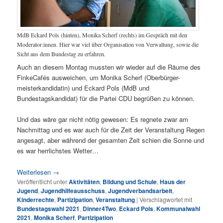
MdB Eckard Pols (hinten), Monika Scherf (rechts) im Gespräch mit den
Moderator:innen. Hier war viel über Organisation von Verwaltung, sowie die
Sicht aus dem Bundestag zu erfahren.
Auch an diesem Montag mussten wir wieder auf die Räume des
FinkeCafés ausweichen, um Monika Scherf (Oberbürger-
meisterkandidatin) und Eckard Pols (MdB und
Bundestagskandidat) für die Partei CDU begrüßen zu können.
Und das wäre gar nicht nötig gewesen: Es regnete zwar am
Nachmittag und es war auch für die Zeit der Veranstaltung Regen
angesagt, aber während der gesamten Zeit schien die Sonne und
es war herrlichstes Wetter…
Weiterlesen
→
Veröffentlicht unter
Aktivitäten
,
Bildung und Schule
,
Haus der
Jugend
,
Jugendhilfeausschuss
,
Jugendverbandsarbeit
,
Kinderrechte
,
Partizipation
,
Veranstaltung
|
Verschlagwortet mit
Bundestagswahl 2021
,
Dinner4Two
,
Eckard Pols
,
Kommunalwahl
2021
,
Monika Scherf
,
Partizipation