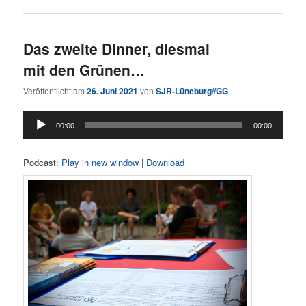
Das zweite Dinner, diesmal
mit den Grünen…
Veröffentlicht am
26. Juni 2021
von
SJR-Lüneburg//GG
Audio-
00:00
00:00
Player
Podcast:
Play in new window
|
Download