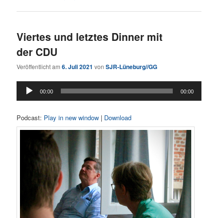
Viertes und letztes Dinner mit
der CDU
Veröffentlicht am
6. Juli 2021
von
SJR-Lüneburg//GG
Audio-
00:00
00:00
Player
Podcast:
Play in new window
|
Download