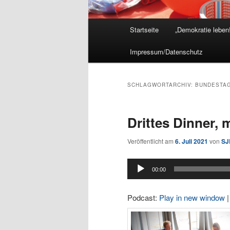
Hauptmenü
Startseite
„Demokratie leben!
Impressum/Datenschutz
SCHLAGWORTARCHIV:
BUNDESTA
Drittes Dinner, 
Veröffentlicht am
6. Juli 2021
von
SJ
Audio-
00:00
Player
Podcast:
Play in new window