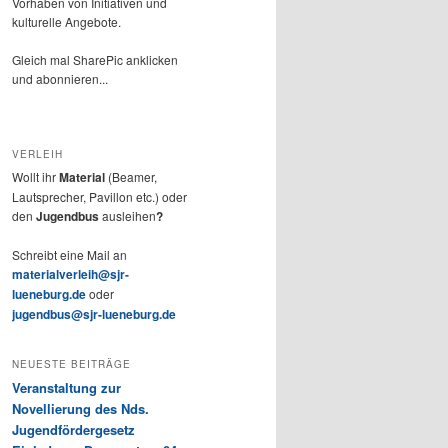
Vorhaben von Initiativen und
kulturelle Angebote.
Gleich mal SharePic anklicken
und abonnieren...
VERLEIH
Wollt ihr
Material
(Beamer,
Lautsprecher, Pavillon etc.) oder
den
Jugendbus
ausleihen
?
Schreibt eine Mail an
materialverleih@sjr-
lueneburg.de
oder
jugendbus@sjr-lueneburg.de
NEUESTE BEITRÄGE
Veranstaltung zur
Novellierung des Nds.
Jugendfördergesetz