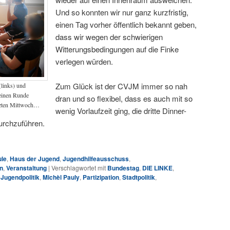
zu
Und so konnten wir nur ganz kurzfristig,
regeln.
einen Tag vorher öffentlich bekannt geben,
dass wir wegen der schwierigen
Witterungsbedingungen auf die Finke
verlegen würden.
Zum Glück ist der CVJM immer so nah
(links) und
leinen Runde
dran und so flexibel, dass es auch mit so
tzten Mittwoch…
wenig Vorlaufzeit ging, die dritte Dinner-
urchzuführen.
ule
,
Haus der Jugend
,
Jugendhilfeausschuss
,
on
,
Veranstaltung
|
Verschlagwortet mit
Bundestag
,
DIE LINKE
,
,
Jugendpolitik
,
Michèl Pauly
,
Partizipation
,
Stadtpolitik
,