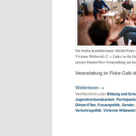
Die beiden Kandidat:innen: Michèl Pauly 
Vivienne Widawski (2. v. Links) in der k
unserer Dinner4Two-Veranstaltung am le
Veranstaltung im Finke-Café d
Weiterlesen
→
Veröffentlicht unter
Bildung und Sch
Jugendverbandsarbeit
,
Partizipati
Dinner4Two
,
Frauenpolitik
,
Gender
Verkehrspolitik
,
Vivienne Widawski