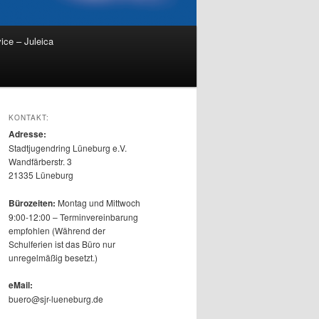
ice – Juleica
KONTAKT:
Adresse:
Stadtjugendring Lüneburg e.V.
Wandfärberstr. 3
21335 Lüneburg
Bürozeiten:
Montag und Mittwoch
9:00-12:00 – Terminvereinbarung
empfohlen (Während der
Schulferien ist das Büro nur
unregelmäßig besetzt.)
eMail:
buero@sjr-lueneburg.de