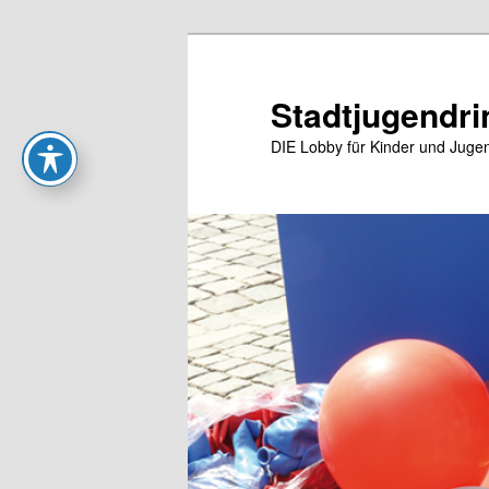
Zum
Zum
primären
sekundären
Inhalt
Inhalt
Stadtjugendri
springen
springen
DIE Lobby für Kinder und Jugen