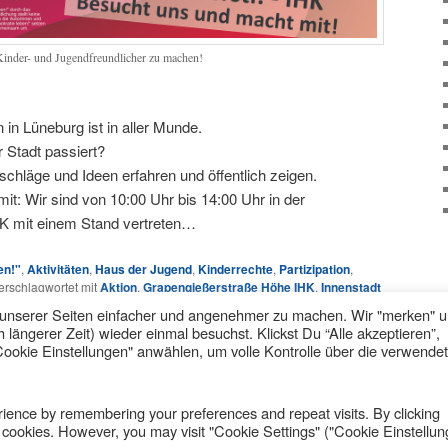
Kinder- und Jugendfreundlicher zu machen!
 in Lüneburg ist in aller Munde.
r Stadt passiert?
chläge und Ideen erfahren und öffentlich zeigen.
t: Wir sind von 10:00 Uhr bis 14:00 Uhr in der
HK mit einem Stand vertreten…
en!"
,
Aktivitäten
,
Haus der Jugend
,
Kinderrechte
,
Partizipation
,
erschlagwortet mit
Aktion
,
Grapengießerstraße Höhe IHK
,
Innenstadt
zipation
,
Politische Beteiligung
,
Teilhabe
,
Wo drückt der Schuh?
unserer Seiten einfacher und angenehmer zu machen. Wir "merken" 
ängerer Zeit) wieder einmal besuchst. Klickst Du “Alle akzeptieren”,
Cookie Einstellungen" anwählen, um volle Kontrolle über die verwende
Datenschutzerklärung
Stolz präsentiert von WordPress
ience by remembering your preferences and repeat visits. By clicking
e cookies. However, you may visit "Cookie Settings" ("Cookie Einstellun