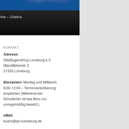
ice – Juleica
KONTAKT:
Adresse:
Stadtjugendring Lüneburg e.V.
Wandfärberstr. 3
21335 Lüneburg
Bürozeiten:
Montag und Mittwoch
9:00-12:00 – Terminvereinbarung
empfohlen (Während der
Schulferien ist das Büro nur
unregelmäßig besetzt.)
eMail:
buero@sjr-lueneburg.de