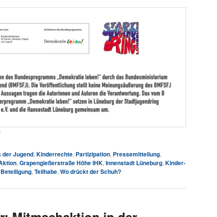
“
 der Jugend
,
Kinderrechte
,
Partizipation
,
Pressemitteilung
,
Aktion
,
Grapengießerstraße Höhe IHK
,
Innenstadt Lüneburg
,
Kinder-
 Beteiligung
,
Teilhabe
,
Wo drückt der Schuh?
: Mitmachaktion in der