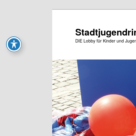
Zum
Zum
primären
sekundären
Inhalt
Inhalt
Stadtjugendri
springen
springen
DIE Lobby für Kinder und Jugen