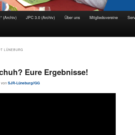
“ (Archiv)
JPC 3.0 (Archiv)
Über uns
Mitgliedsvereine
Serv
DT LÜNEBURG
chuh? Eure Ergebnisse!
von
SJR-Lüneburg//GG