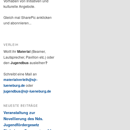
Vorhaben von Initiativen und
kulturelle Angebote.
Gleich mal SharePic anklicken
und abonnieren...
VERLEIH
Wollt ihr
Material
(Beamer,
Lautsprecher, Pavillon etc.) oder
den
Jugendbus
ausleihen
?
Schreibt eine Mail an
materialverleih@sjr-
lueneburg.de
oder
jugendbus@sjr-lueneburg.de
NEUESTE BEITRÄGE
Veranstaltung zur
Novellierung des Nds.
Jugendfördergesetz