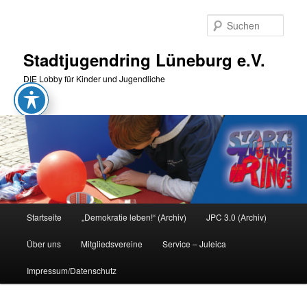
Zum
Zum
primären
sekundären
Such
Inhalt
Inhalt
springen
springen
Stadtjugendring Lüneburg e.V.
DIE Lobby für Kinder und Jugendliche
Hauptmenü
Startseite
„Demokratie leben!“ (Archiv)
JPC 3.0 (Archiv)
Über uns
Mitgliedsvereine
Service – Juleica
Impressum/Datenschutz