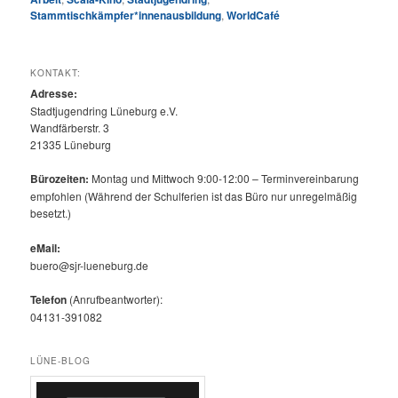
Stammtischkämpfer*innenausbildung
,
WorldCafé
KONTAKT:
Adresse:
Stadtjugendring Lüneburg e.V.
Wandfärberstr. 3
21335 Lüneburg
Bürozeiten:
Montag und Mittwoch 9:00-12:00 – Terminvereinbarung
empfohlen (Während der Schulferien ist das Büro nur unregelmäßig
besetzt.)
eMail:
buero@sjr-lueneburg.de
Telefon
(Anrufbeantworter):
04131-391082
LÜNE-BLOG