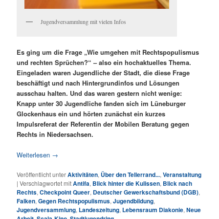
Jugendversammlung mit vielen Infos
Es ging um die Frage „Wie umgehen mit Rechtspopulismus
und rechten Sprüchen?“ – also ein hochaktuelles Thema.
Eingeladen waren Jugendliche der Stadt, die diese Frage
beschäftigt und nach Hintergrundinfos und Lösungen
ausschau halten. Und das waren gestern nicht wenige:
Knapp unter 30 Jugendliche fanden sich im Lüneburger
Glockenhaus ein und hörten zunächst ein kurzes
Impulsreferat der Referentin der Mobilen Beratung gegen
Rechts in Niedersachsen.
Weiterlesen
→
Veröffentlicht unter
Aktivitäten
,
Über den Tellerrand...
,
Veranstaltung
|
Verschlagwortet mit
Antifa
,
Blick hinter die Kulissen
,
Blick nach
Rechts
,
Checkpoint Queer
,
Deutscher Gewerkschaftsbund (DGB)
,
Falken
,
Gegen Rechtspopulismus
,
Jugendbildung
,
Jugendversammlung
,
Landeszeitung
,
Lebensraum Diakonie
,
Neue
Arbeit
,
Scala-Kino
,
Stadtjugendring
,