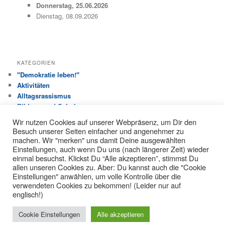
Donnerstag, 25.06.2026
Dienstag, 08.09.2026
KATEGORIEN
"Demokratie leben!"
Aktivitäten
Alltagsrassismus
Bildung und Schule
Haus der Jugend
Wir nutzen Cookies auf unserer Webpräsenz, um Dir den
Jugendhilfeausschuss
Besuch unserer Seiten einfacher und angenehmer zu
Jugendverbandsarbeit
machen. Wir "merken" uns damit Deine ausgewählten
Einstellungen, auch wenn Du uns (nach längerer Zeit) wieder
Kinderrechte
einmal besuchst. Klickst Du “Alle akzeptieren”, stimmst Du
Liane
allen unseren Cookies zu. Aber: Du kannst auch die "Cookie
Partizipation
Einstellungen" anwählen, um volle Kontrolle über die
Pressemitteilung
verwendeten Cookies zu bekommen! (Leider nur auf
Pressespiegel 2019
englisch!)
Pressespiegel 2020
Pressespiegel DL 2021
Cookie Einstellungen
Alle akzeptieren
Über den Tellerrand…