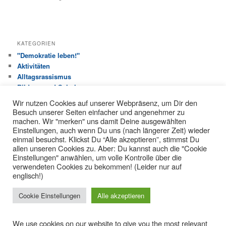
KATEGORIEN
"Demokratie leben!"
Aktivitäten
Alltagsrassismus
Bildung und Schule
Haus der Jugend
Wir nutzen Cookies auf unserer Webpräsenz, um Dir den
Jugendhilfeausschuss
Besuch unserer Seiten einfacher und angenehmer zu
Jugendverbandsarbeit
machen. Wir "merken" uns damit Deine ausgewählten
Kinderrechte
Einstellungen, auch wenn Du uns (nach längerer Zeit) wieder
einmal besuchst. Klickst Du “Alle akzeptieren”, stimmst Du
Liane
allen unseren Cookies zu. Aber: Du kannst auch die "Cookie
Partizipation
Einstellungen" anwählen, um volle Kontrolle über die
Pressemitteilung
verwendeten Cookies zu bekommen! (Leider nur auf
Pressespiegel 2019
englisch!)
Pressespiegel 2020
Pressespiegel DL 2021
Cookie Einstellungen
Alle akzeptieren
Über den Tellerrand…
Veranstaltung
We use cookies on our website to give you the most relevant